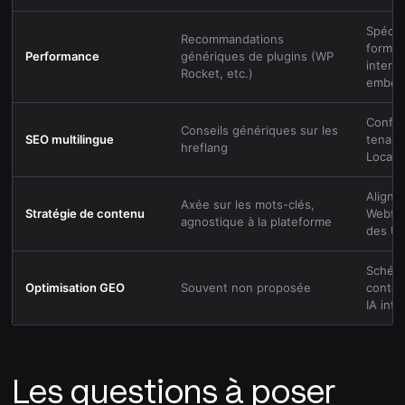
Spécif
Recommandations
format
Performance
génériques de plugins (WP
intera
Rocket, etc.)
embed
Config
Conseils génériques sur les
SEO multilingue
tenant
hreflang
Locali
Aligné
Axée sur les mots-clés,
Stratégie de contenu
Webflo
agnostique à la plateforme
des U
Schéma
Optimisation GEO
Souvent non proposée
conten
IA int
Les questions à poser