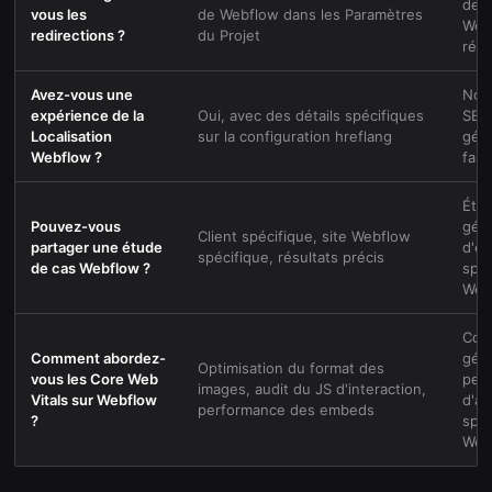
de r
vous les
de Webflow dans les Paramètres
Wor
redirections ?
du Projet
rép
Avez-vous une
Nou
expérience de la
Oui, avec des détails spécifiques
SEO 
Localisation
sur la configuration hreflang
géné
Webflow ?
fami
Étu
Pouvez-vous
gén
Client spécifique, site Webflow
partager une étude
d'e
spécifique, résultats précis
de cas Webflow ?
spéc
Web
Cons
Comment abordez-
géné
Optimisation du format des
vous les Core Web
per
images, audit du JS d'interaction,
Vitals sur Webflow
d'a
performance des embeds
?
spéc
Web