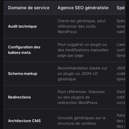
Domaine de service
Agence SEO généraliste
Spéci
Check-list générique, peut
Spécif
Audit technique
référencer des outils
templa
WordPress
natifs
Peut suggérer un plugin ou
Liaiso
Configuration des
des modifications manuelles
config
balises meta
page par page
dynam
Recommandation basée sur
JSON-
Schema markup
un plugin ou JSON-LD
code p
générique
dynam
Peut référencer .htaccess
Gestio
Redirections
ou des plugins de
natif 
redirection WordPress
correc
Patter
Conseils génériques sur la
Architecture CMS
des col
structure de contenu
des ch