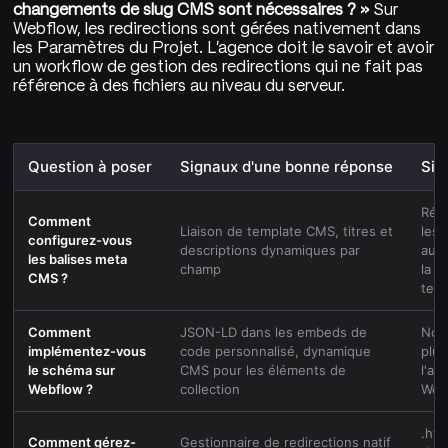
changements de slug CMS sont nécessaires ? »
Sur
Webflow, les redirections sont gérées nativement dans
les Paramètres du Projet. L'agence doit le savoir et avoir
un workflow de gestion des redirections qui ne fait pas
référence à des fichiers au niveau du serveur.
Question à poser
Signaux d'une bonne réponse
Sig
Rép
Comment
Liaison de template CMS, titres et
les 
configurez-vous
descriptions dynamiques par
auc
les balises meta
champ
la l
CMS ?
tem
Comment
JSON-LD dans les embeds de
Nous
implémentez-vous
code personnalisé, dynamique
plug
le schéma sur
CMS pour les éléments de
l'aj
Webflow ?
collection
Wor
.hta
Comment gérez-
Gestionnaire de redirections natif