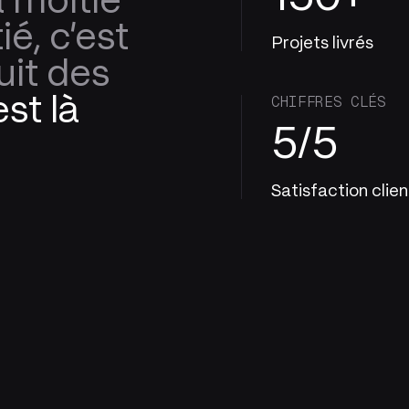
a moitié
ié, c'est
Projets livrés
uit des
est là
CHIFFRES CLÉS
5/5
Satisfaction clien